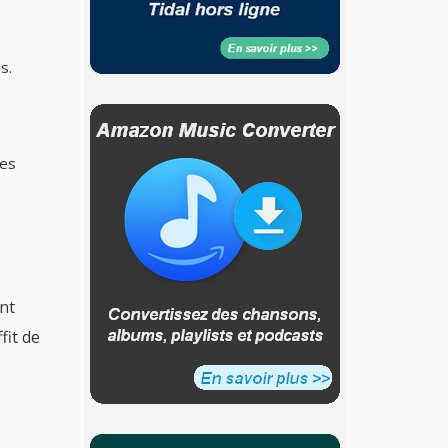
s.
les
nt
fit de