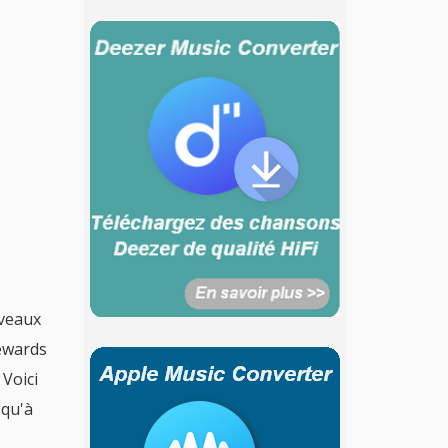
uveaux
Rewards
 Voici
squ'à