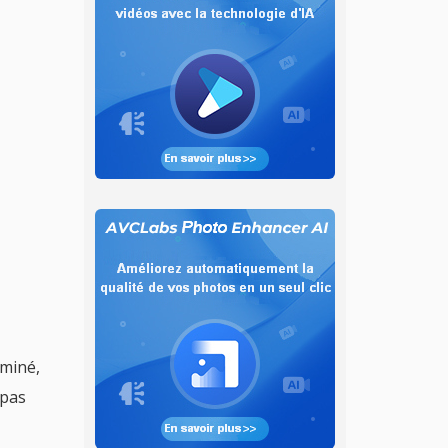
rminé,
 pas