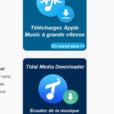
sai
y sans
le.
ent