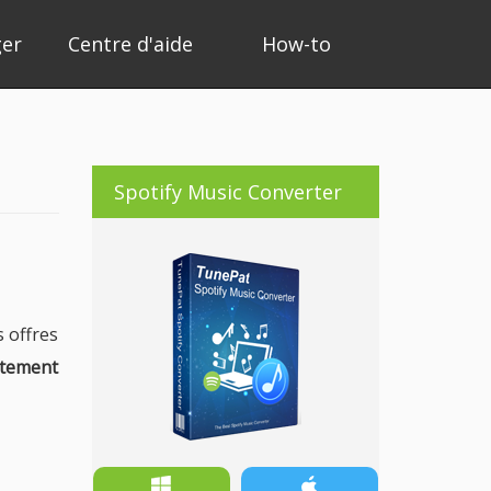
ger
Centre d'aide
How-to
Spotify Music Converter
s offres
uitement