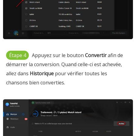
Étape 4
Appuyez sur le bouton
Convertir
afin de
démarrer la conversion. Quand celle-ci est achevée,
allez dans
Historique
pour vérifier toutes les
chansons bien converties.