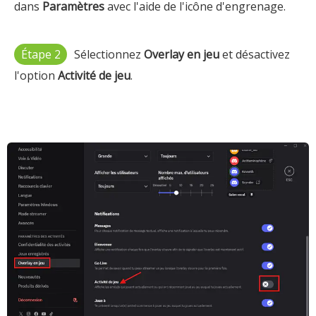
dans
Paramètres
avec l'aide de l'icône d'engrenage.
Étape 2
Sélectionnez
Overlay en jeu
et désactivez
l'option
Activité de jeu
.