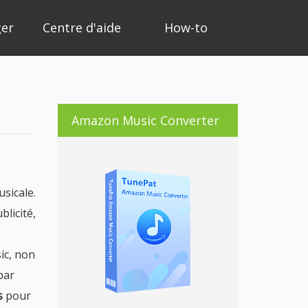
ger
Centre d'aide
How-to
Amazon Music Converter
sicale.
licité,
ic, non
par
es
pour