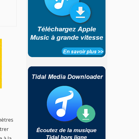
mètres
trer
 à la