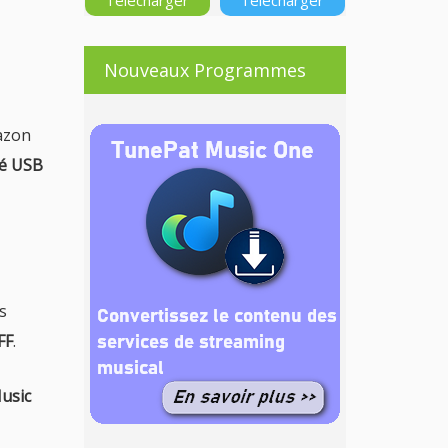
Télécharger
Télécharger
Nouveaux Programmes
mazon
lé USB
s
FF
.
usic