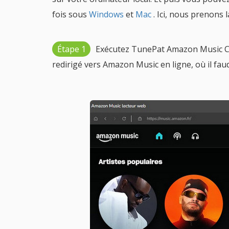
fois sous
Windows
et
Mac
. Ici, nous prenon
Étape 1
Exécutez TunePat Amazon Music Co
redirigé vers Amazon Music en ligne, où il faud