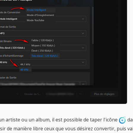
n artiste ou un album, il est possible de taper l'icône
da
sir de manière libre ceux que vous désirez convertir, puis va