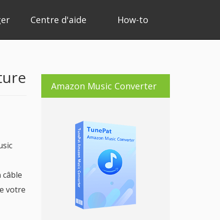
ger
Centre d'aide
How-to
ture
Amazon Music Converter
usic
 câble
e votre