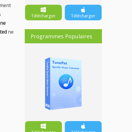
ement
s
Télécharger
Télécharger
une
ited
ne
Programmes Populaires