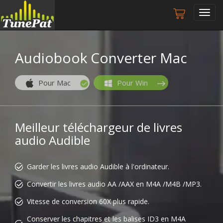
Togg
navig
Audiobook Converter Mac
Pour Mac
Pour Win
Meilleur téléchargeur de livres
audio Audible
Garder les livres audio Audible à l'ordinateur.
Convertir les livres audio AA /AAX en M4A /M4B /MP3.
Vitesse de conversion 60X plus rapide.
Conserver les chapitres et les balises ID3 en M4A