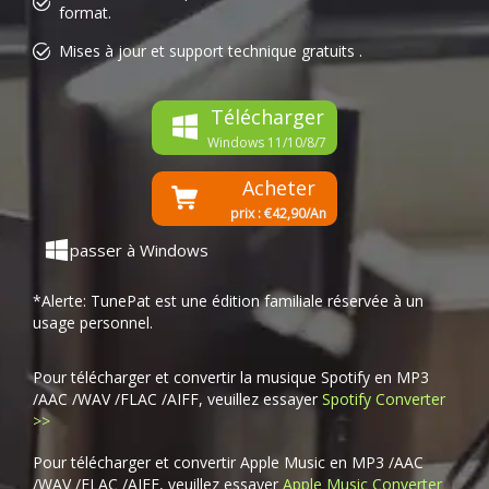
format.
Mises à jour et support technique gratuits .
Télécharger
Windows 11/10/8/7
Acheter
prix : €42,90/An
passer à Windows
*Alerte: TunePat est une édition familiale réservée à un
usage personnel.
Pour télécharger et convertir la musique Spotify en MP3
/AAC /WAV /FLAC /AIFF, veuillez essayer
Spotify Converter
>>
Pour télécharger et convertir Apple Music en MP3 /AAC
/WAV /FLAC /AIFF, veuillez essayer
Apple Music Converter