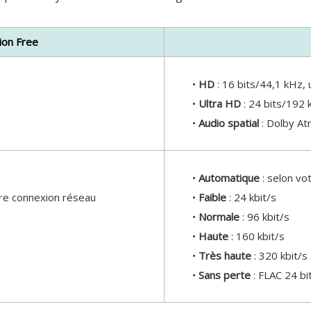
ion Free
•
HD
: 16 bits/44,1 kHz,
•
Ultra HD
: 24 bits/192
•
Audio spatial
: Dolby At
•
Automatique
: selon vo
tre connexion réseau
•
Faible
: 24 kbit/s
•
Normale
: 96 kbit/s
•
Haute
: 160 kbit/s
•
Très haute
: 320 kbit/s
•
Sans perte
: FLAC 24 bi