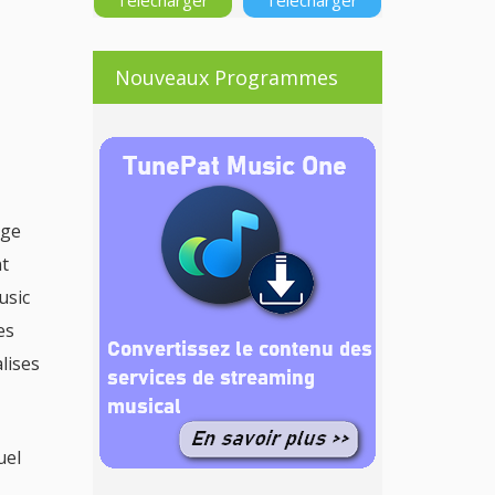
Télécharger
Télécharger
Nouveaux Programmes
age
t
usic
es
lises
uel