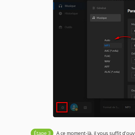
Étape 3
A ce moment-là, il vous suffit d'ouv