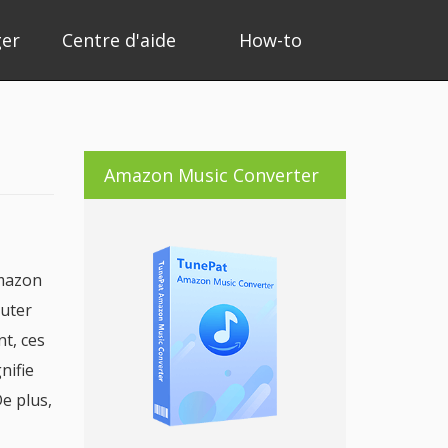
ger
Centre d'aide
How-to
Amazon Music Converter
Amazon
outer
nt, ces
nifie
De plus,