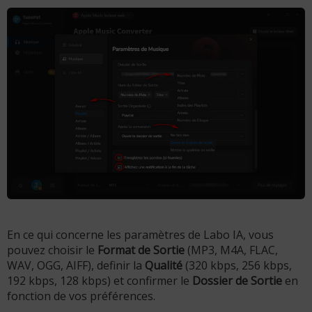
En ce qui concerne les paramètres de Labo IA, vous
pouvez choisir le
Format de Sortie
(MP3, M4A, FLAC,
WAV, OGG, AIFF), definir la
Qualité
(320 kbps, 256 kbps,
192 kbps, 128 kbps) et confirmer le
Dossier de Sortie
en
fonction de vos préférences.