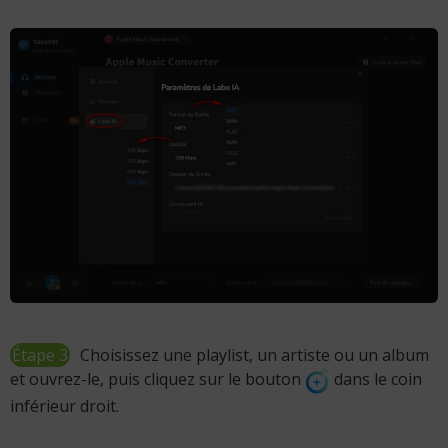
Étape 3
Choisissez une playlist, un artiste ou un album
et ouvrez-le, puis cliquez sur le bouton
dans le coin
inférieur droit.