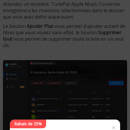
Attendez un moment, TunePat Apple Music Converter
enregistrera les chansons sélectionnées dans le dossier
que vous avez défini auparavant.
Le bouton
Ajouter Plus
vous permet d'ajouter autant de
titres que vous voulez sans effet, le bouton
Supprimer
tout
vous permet de supprimer toute la liste en un seul
clic.
Rabais de 35%
×