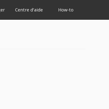
ger
Centre d'aide
How-to