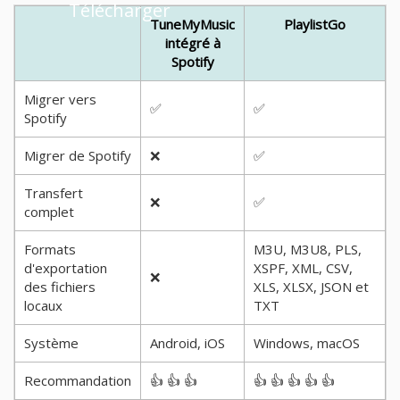
Télécharger
TuneMyMusic
PlaylistGo
intégré à
Spotify
Migrer vers
✅
✅
Spotify
Migrer de Spotify
❌
✅
Transfert
❌
✅
complet
Formats
M3U, M3U8, PLS,
d'exportation
XSPF, XML, CSV,
❌
des fichiers
XLS, XLSX, JSON et
locaux
TXT
Système
Android, iOS
Windows, macOS
Recommandation
👍 👍 👍
👍 👍 👍 👍 👍